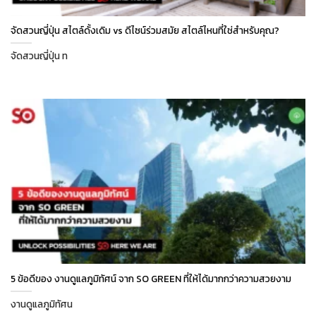
จัดสวนญี่ปุ่น สไตล์ดั้งเดิม vs ดีไซน์ร่วมสมัย สไตล์ไหนที่ใช่สำหรับคุณ?
จัดสวนญี่ปุ่น ท
5 ข้อดีของ งานดูแลภูมิทัศน์ จาก SO GREEN ที่ให้ได้มากกว่าความสวยงาม
งานดูแลภูมิทัศน