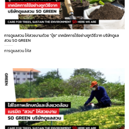
การดูแลสวน ให้สวยงามด้วย “ปุ๋ย” เทคนิคการใช้อย่างถูกวิธีจาก บริษัทดูแล
สวน SO GREEN
การดูแลสวน ให้ส