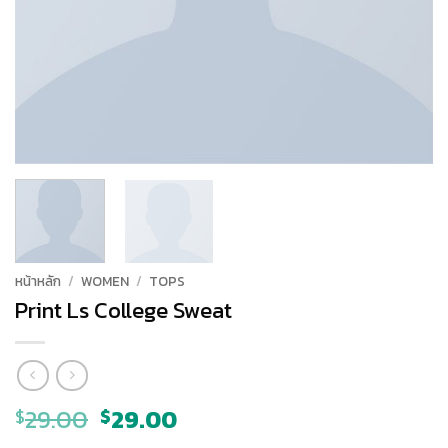
หน้าหลัก
/
WOMEN
/
TOPS
Print Ls College Sweat
Original
Current
29.00
29.00
$
$
price
price