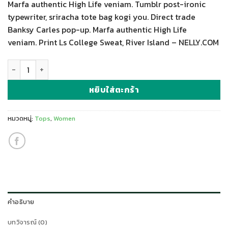
Marfa authentic High Life veniam. Tumblr post-ironic
was:
is:
typewriter, sriracha tote bag kogi you. Direct trade
$29.00.
$29.00.
Banksy Carles pop-up. Marfa authentic High Life
veniam. Print Ls College Sweat, River Island – NELLY.COM
จำนวน Print Ls College Sweat ชิ้น
หยิบใส่ตะกร้า
หมวดหมู่:
Tops
,
Women
คำอธิบาย
บทวิจารณ์ (0)