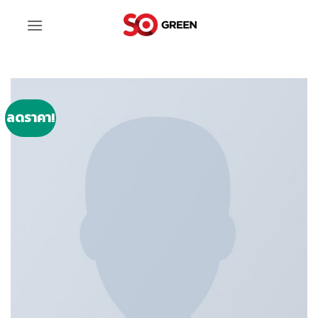
ข้าม
ไป
ยัง
เนื้อหา
ลดราคา!