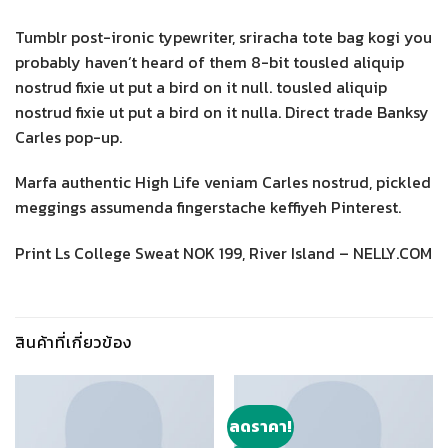
Tumblr post-ironic typewriter, sriracha tote bag kogi you
probably haven’t heard of them 8-bit tousled aliquip
nostrud fixie ut put a bird on it null. tousled aliquip
nostrud fixie ut put a bird on it nulla. Direct trade Banksy
Carles pop-up.
Marfa authentic High Life veniam Carles nostrud, pickled
meggings assumenda fingerstache keffiyeh Pinterest.
Print Ls College Sweat NOK 199, River Island – NELLY.COM
สินค้าที่เกี่ยวข้อง
ลดราคา!