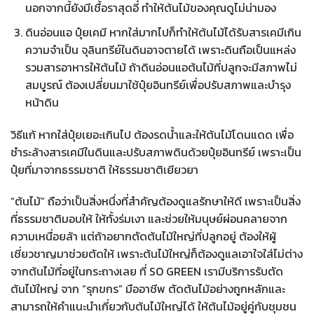
นอกจากนี้ยังมีเชื้อราสุดอี๋ ทำให้ต้นไม้ของคุณดูไม่น่ามอง
ดินอ่อนแอ ปุ๋ยเคมี หากใส่มากไปก็ทำให้ต้นไม้ได้รับสารเคมีเกิน
ความจำเป็น จุลินทรีย์ในดินอาจตายได้ เพราะดินถือเป็นแหล่ง
รวมสารอาหารให้ต้นไม้ ถ้าดินอ่อนแอต้นไม้ที่ปลูกจะมีสภาพไม่
สมบูรณ์ ต้องเปลี่ยนมาใช้ปุ๋ยอินทรีย์เพื่อปรับสภาพและบำรุง
หน้าดิน
วิธีแก้ หากใส่ปุ๋ยเยอะเกินไป ต้องรดน้ำและให้ต้นไม้โดนแดด เพื่อ
ชำระล้างสารเคมีในดินและปรับสภาพดินด้วยปุ๋ยอินทรีย์ เพราะเป็น
ปุ๋ยที่มาจากธรรมชาติ ให้ธรรมชาติเยียวยา
“ต้นไม้” ถือว่าเป็นสิ่งหนึ่งที่สำคัญต้องดูแลรักษาให้ดี เพราะเป็นสิ่ง
ที่ธรรมชาติมอบให้ ให้ทั้งร่มเงา และช่วยให้มนุษย์ผ่อนคลายจาก
ความเหนื่อยล้า แต่ถ้าอยากตัดต้นไม้ใหญ่ที่ปลูกอยู่ ต้องให้ผู้
เชี่ยวชาญมาช่วยตัดให้ เพราะต้นไม้ใหญ่ก็ต้องดูแลเอาใจใส่ไม่ต่าง
จากต้นไม้ที่อยู่ในกระถางเลย ที่ SO GREEN เรามีบริการรับตัด
ต้นไม้ใหญ่ จาก “รุกขกร” มืออาชีพ ตัดต้นไม้อย่างถูกหลักและ
สามารถให้คำแนะนำเกี่ยวกับต้นไม้ใหญ่ได้ ให้ต้นไม้อยู่คู่กับชุมชน