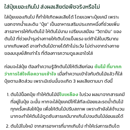
ใส่ปุ๋ยเยอะเกินไป ส่งผลเสียต่อพืชจริงหรือไม่
ใส่ปุ๋ยเยอะเกินไป ก็ทำให้เกิดผลเสียได้ โดยเฉพาะปุ๋ยเคมี เพราะ
นอกจากน้ำและดิน “ปุ๋ย” เป็นอาหารเสริมประเภทหนึ่งที่ช่วยเพิ่ม
สารอาหารให้กับต้นไม้ ให้ต้นไม้งาม เปรียบเสมือน “วิตามิน” ของ
ต้นไม้ ที่ช่วยบำรุงร่างกายให้เติบโตแข็งแรง แต่ถ้าใส่ในปริมาณ
มากเกินพอดี อาจทำต้นไม้ตายได้ถ้าไม่ระวัง ไม่ต่างจากร่างกาย
ของมนุษย์สักเท่าไร ที่ต้องการความดูแลเอาใจใส่
ก่อนจะใส่ปุ๋ย ต้องทำความรู้จักต้นไม้ให้ดีเสียก่อน
ต้นไม้ ที่มากก
ว่าการใส่ใจคือความเข้าใจ
เมื่อทำความเข้าใจกับต้นไม้แล้ว
ก็ใส่
ปุ๋ยตามสัดส่วน เพราะมิเช่นนั้นจะเกิด 3 ผลเสียตามมา ดังนี้
ต้นไม้น็อคปุ๋ย ทำให้ต้นไม้มี
ใบเหลือง
ใบร่วง ผลมาจากสารเคมี
ที่อยู่ในปุ๋ย ฉะนั้น หากจะใส่ปุ๋ยเคมีให้ใส่ทีละน้อยและรดน้ำต้นไม้
ทุกครั้งหลังให้ปุ๋ย เพื่อให้ต้นไม้ปรับสภาพ เพราะถ้ายังใส่จำนวน
มากจะทำให้ต้นไม้ดูดซับสารเคมีมากเกินไปจนต้นไม้อ่อนแอได้
ต้นไม้ใบใหม้ จากสารอาหารที่มากเกินไป ทำให้เร่งการเติบโต