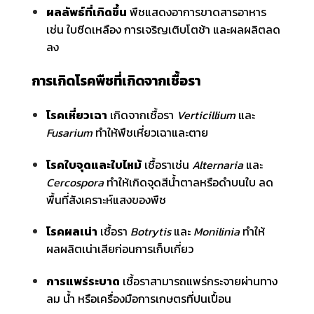
ผลลัพธ์ที่เกิดขึ้น
พืชแสดงอาการขาดสารอาหาร
เช่น ใบซีดเหลือง การเจริญเติบโตช้า และผลผลิตลด
ลง
การเกิดโรคพืชที่เกิดจากเชื้อรา
โรคเหี่ยวเฉา
เกิดจากเชื้อรา
Verticillium
และ
Fusarium
ทำให้พืชเหี่ยวเฉาและตาย
โรคใบจุดและใบไหม้
เชื้อราเช่น
Alternaria
และ
Cercospora
ทำให้เกิดจุดสีน้ำตาลหรือดำบนใบ ลด
พื้นที่สังเคราะห์แสงของพืช
โรคผลเน่า
เชื้อรา
Botrytis
และ
Monilinia
ทำให้
ผลผลิตเน่าเสียก่อนการเก็บเกี่ยว
การแพร่ระบาด
เชื้อราสามารถแพร่กระจายผ่านทาง
ลม น้ำ หรือเครื่องมือการเกษตรที่ปนเปื้อน