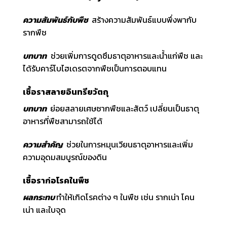
ความสัมพันธ์กับพืช
สร้างความสัมพันธ์แบบพึ่งพากับ
รากพืช
บทบาท
ช่วยเพิ่มการดูดซึมธาตุอาหารและน้ำแก่พืช และ
ได้รับคาร์โบไฮเดรตจากพืชเป็นการตอบแทน
เชื้อราสลายอินทรียวัตถุ
บทบาท
ย่อยสลายเศษซากพืชและสัตว์ เปลี่ยนเป็นธาตุ
อาหารที่พืชสามารถใช้ได้
ความสำคัญ
ช่วยในการหมุนเวียนธาตุอาหารและเพิ่ม
ความอุดมสมบูรณ์ของดิน
เชื้อราก่อโรคในพืช
ผลกระทบ
ทำให้เกิดโรคต่าง ๆ ในพืช เช่น รากเน่า โคน
เน่า และใบจุด