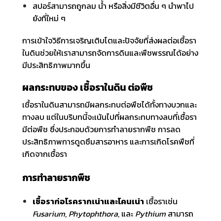
สปอร์สามารถถูกลม น้ำ หรือสิ่งมีชีวิตอื่น ๆ นำพาไป
ยังที่ใหม่ ๆ
การเข้าใจวิธีการเจริญเติบโตและปัจจัยที่ส่งผลต่อเชื้อรา
ในดินช่วยให้เราสามารถจัดการดินและพืชพรรณได้อย่าง
มีประสิทธิภาพมากขึ้น
ผลกระทบของ เชื้อราในดิน ต่อพืช
เชื้อราในดินสามารถมีผลกระทบต่อพืชได้ทั้งทางบวกและ
ทางลบ แต่ในบริบทนี้จะเน้นไปที่ผลกระทบทางลบที่เชื้อรา
มีต่อพืช ซึ่งประกอบด้วยการทำลายรากพืช การลด
ประสิทธิภาพการดูดซึมสารอาหาร และการเกิดโรคพืชที่
เกิดจากเชื้อรา
การทำลายรากพืช
เชื้อราก่อโรครากเน่าและโคนเน่า
เชื้อราเช่น
Fusarium
,
Phytophthora
, และ
Pythium
สามารถ