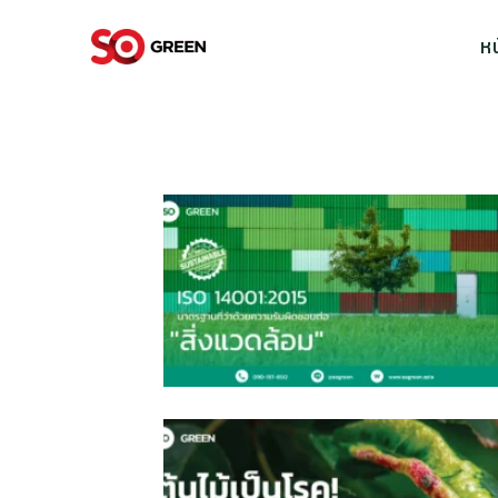
ข้าม
ไป
ห
ยัง
เนื้อหา